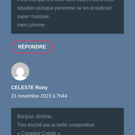
situation puisque personne ne les écouterait
super musique
merci jérome
RÉPONDRE
CELESTE Rony
21 novembre 2023 à 7h44
Bonjour Jérôme,
Très touché par ta belle composition
« Comptoir Créole ».