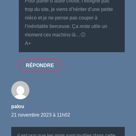
Pour parler d’autre chose, t’éloigne pas
trop du site, je viens d’hériter d’une petite
nièce et je ne pense pas couper à
l’inévitable berceuse. Ça reste utile un
moment ces machins là…🙂
A+
RÉPONDRE
palou
21 novembre 2023 à 11h02
il est vrai que les mots sont inutiles dans cette