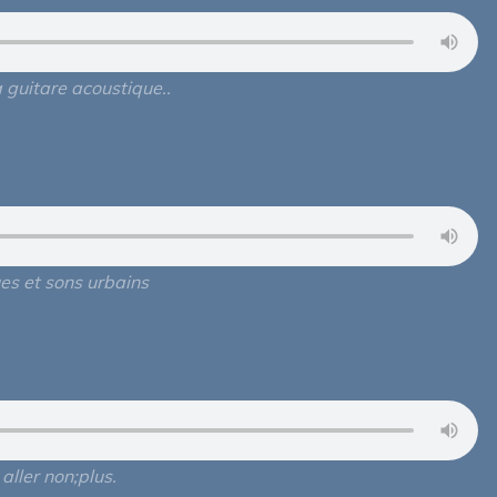
a guitare acoustique..
es et sons urbains
aller non;plus.