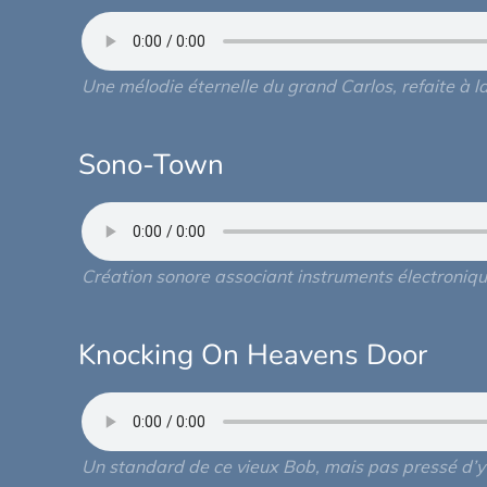
Une mélodie éternelle du grand Carlos, refaite à l
Sono-Town
Création sonore associant instruments électroniqu
Knocking On Heavens Door
Un standard de ce vieux Bob, mais pas pressé d’y 