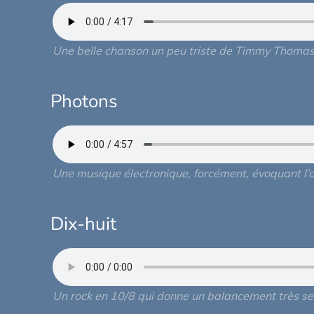
Une belle chanson un peu triste de Timmy Thoma
Photons
Une musique électronique, forcément, évoquant l’a
Dix-huit
Un rock en 10/8 qui donne un balancement très sen