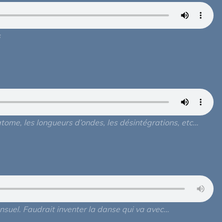
s
tome, les longueurs d’ondes, les désintégrations, etc…
suel. Faudrait inventer la danse qui va avec…