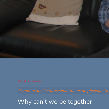
(Tous droits réservés)
Attention aux lectures simultanées de plusieurs titr
Why can’t we be together