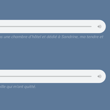
s une chambre d’hôtel et dédié à Sandrine, ma tendre et
le qui m’ont quitté.