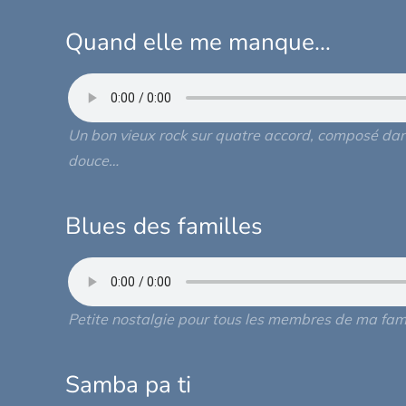
Quand elle me manque…
Un bon vieux rock sur quatre accord, composé dan
douce…
Blues des familles
Petite nostalgie pour tous les membres de ma famil
Samba pa ti