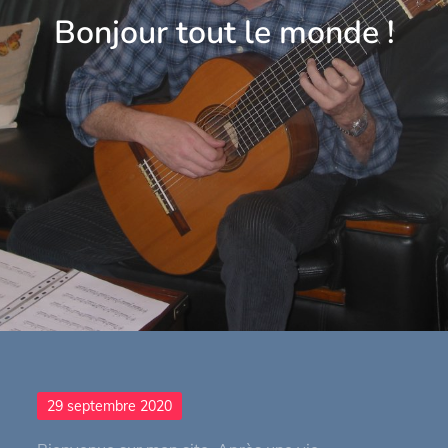
Bonjour tout le monde !
Posted
29 septembre 2020
on